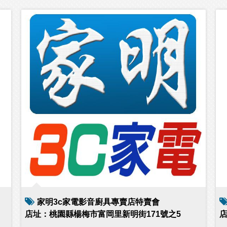
家明3c家電影音廚具專賣店特賣會
店址：桃園縣楊梅市富岡里新明街171號之5
店