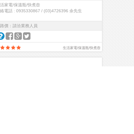
活家電/保溫瓶/快煮壺
絡電話 : 0935330867 / (03)4726396 余先生
路價：請洽業務人員
生活家電/保溫瓶/快煮壺