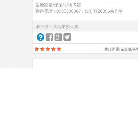
生活家電/保溫瓶/快煮壺
聯絡電話 : 0935330867 / (03)4726396余先生
網路價：請洽業務人員
生活家電/保溫瓶/快