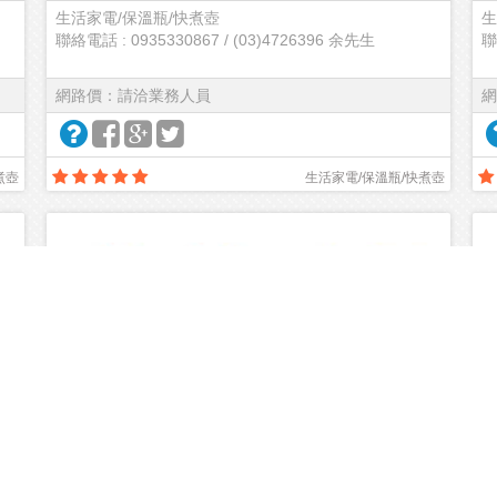
生活家電/保溫瓶/快煮壺
生
聯絡電話 : 0935330867 / (03)4726396 余先生
聯
網路價：請洽業務人員
網
煮壺
生活家電/保溫瓶/快煮壺